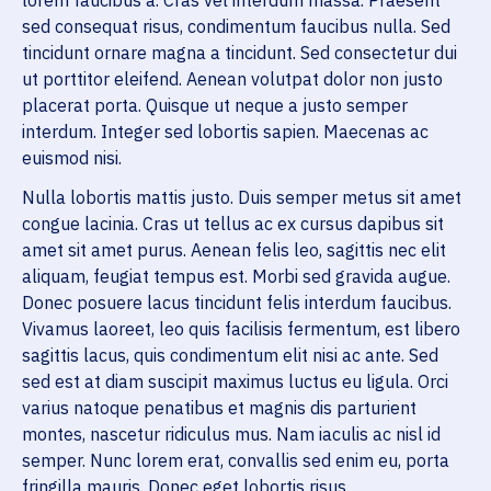
lorem faucibus a. Cras vel interdum massa. Praesent
sed consequat risus, condimentum faucibus nulla. Sed
tincidunt ornare magna a tincidunt. Sed consectetur dui
ut porttitor eleifend. Aenean volutpat dolor non justo
placerat porta. Quisque ut neque a justo semper
interdum. Integer sed lobortis sapien. Maecenas ac
euismod nisi.
Nulla lobortis mattis justo. Duis semper metus sit amet
congue lacinia. Cras ut tellus ac ex cursus dapibus sit
amet sit amet purus. Aenean felis leo, sagittis nec elit
aliquam, feugiat tempus est. Morbi sed gravida augue.
Donec posuere lacus tincidunt felis interdum faucibus.
Vivamus laoreet, leo quis facilisis fermentum, est libero
sagittis lacus, quis condimentum elit nisi ac ante. Sed
sed est at diam suscipit maximus luctus eu ligula. Orci
varius natoque penatibus et magnis dis parturient
montes, nascetur ridiculus mus. Nam iaculis ac nisl id
semper. Nunc lorem erat, convallis sed enim eu, porta
fringilla mauris. Donec eget lobortis risus.