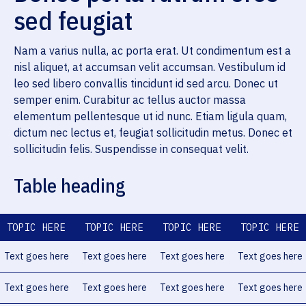
sed feugiat
Nam a varius nulla, ac porta erat. Ut condimentum est a
nisl aliquet, at accumsan velit accumsan. Vestibulum id
leo sed libero convallis tincidunt id sed arcu. Donec ut
semper enim. Curabitur ac tellus auctor massa
elementum pellentesque ut id nunc. Etiam ligula quam,
dictum nec lectus et, feugiat sollicitudin metus. Donec et
sollicitudin felis. Suspendisse in consequat velit.
Table heading
TOPIC HERE
TOPIC HERE
TOPIC HERE
TOPIC HERE
Text goes here
Text goes here
Text goes here
Text goes here
Text goes here
Text goes here
Text goes here
Text goes here