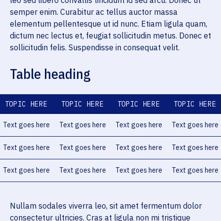
leo sed libero convallis tincidunt id sed arcu. Donec ut
semper enim. Curabitur ac tellus auctor massa
elementum pellentesque ut id nunc. Etiam ligula quam,
dictum nec lectus et, feugiat sollicitudin metus. Donec et
sollicitudin felis. Suspendisse in consequat velit.
Table heading
TOPIC HERE
TOPIC HERE
TOPIC HERE
TOPIC HERE
Text goes here
Text goes here
Text goes here
Text goes here
Text goes here
Text goes here
Text goes here
Text goes here
Text goes here
Text goes here
Text goes here
Text goes here
Nullam sodales viverra leo, sit amet fermentum dolor
consectetur ultricies. Cras at ligula non mi tristique