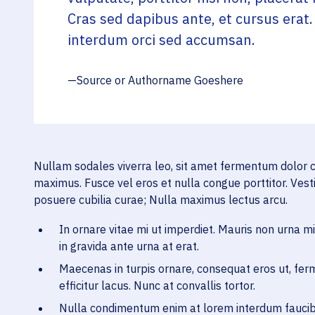
Cras sed dapibus ante, et cursus erat.
interdum orci sed accumsan.
Source or Authorname Goeshere
Nullam sodales viverra leo, sit amet fermentum dolor con
maximus. Fusce vel eros et nulla congue porttitor. Vesti
posuere cubilia curae; Nulla maximus lectus arcu.
In ornare vitae mi ut imperdiet. Mauris non urna mi.
in gravida ante urna at erat.
Maecenas in turpis ornare, consequat eros ut, ferm
efficitur lacus. Nunc at convallis tortor.
Nulla condimentum enim at lorem interdum faucibus.