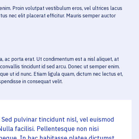
 enim. Proin volutpat vestibulum eros, vel ultrices lacus
tus nec elit placerat efficitur. Mauris semper auctor
, ac porta erat. Ut condimentum est a nisl aliquet, at
convallis tincidunt id sed arcu. Donec ut semper enim.
e ut id nunc. Etiam ligula quam, dictum nec lectus et,
uspendisse in consequat velit.
 Sed pulvinar tincidunt nisl, vel euismod
Nulla facilisi. Pellentesque non nisi
t neque. In hac habitasse platea dictumst.