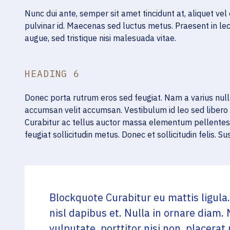
Nunc dui ante, semper sit amet tincidunt at, aliquet vel
pulvinar id. Maecenas sed luctus metus. Praesent in lec
augue, sed tristique nisi malesuada vitae.
HEADING 6
Donec porta rutrum eros sed feugiat. Nam a varius nulla
accumsan velit accumsan. Vestibulum id leo sed libero 
Curabitur ac tellus auctor massa elementum pellentesqu
feugiat sollicitudin metus. Donec et sollicitudin felis. S
Blockquote Curabitur eu mattis ligula.
nisl dapibus et. Nulla in ornare diam. 
vulputate, porttitor nisi non, placera