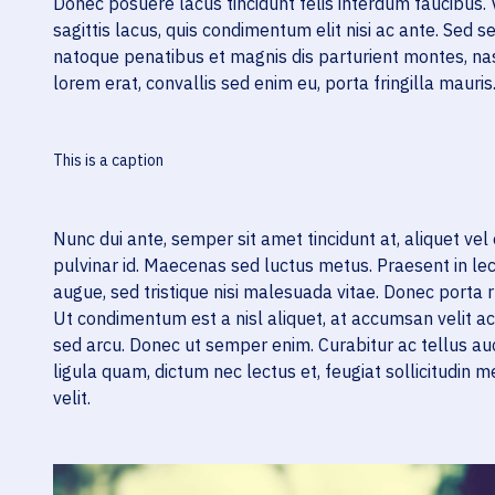
Donec posuere lacus tincidunt felis interdum faucibus. V
sagittis lacus, quis condimentum elit nisi ac ante. Sed s
natoque penatibus et magnis dis parturient montes, nas
lorem erat, convallis sed enim eu, porta fringilla mauris
This is a caption
Nunc dui ante, semper sit amet tincidunt at, aliquet vel
pulvinar id. Maecenas sed luctus metus. Praesent in lec
augue, sed tristique nisi malesuada vitae. Donec porta r
Ut condimentum est a nisl aliquet, at accumsan velit ac
sed arcu. Donec ut semper enim. Curabitur ac tellus a
ligula quam, dictum nec lectus et, feugiat sollicitudin m
velit.