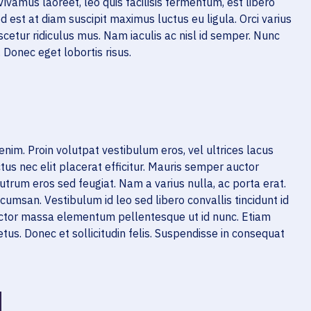
ivamus laoreet, leo quis facilisis fermentum, est libero
ed est at diam suscipit maximus luctus eu ligula. Orci varius
cetur ridiculus mus. Nam iaculis ac nisl id semper. Nunc
. Donec eget lobortis risus.
 enim. Proin volutpat vestibulum eros, vel ultrices lacus
tus nec elit placerat efficitur. Mauris semper auctor
utrum eros sed feugiat. Nam a varius nulla, ac porta erat.
cumsan. Vestibulum id leo sed libero convallis tincidunt id
uctor massa elementum pellentesque ut id nunc. Etiam
etus. Donec et sollicitudin felis. Suspendisse in consequat