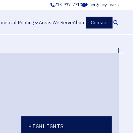
713-937-7710
Emergency Leaks
mercial Roofing
Areas We Serve
About
Contact
HIGHLIGHTS